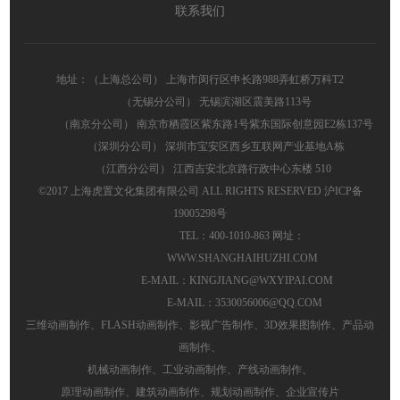
联系我们
地址：（上海总公司） 上海市闵行区申长路988弄虹桥万科T2
（无锡分公司） 无锡滨湖区震美路113号
（南京分公司） 南京市栖霞区紫东路1号紫东国际创意园E2栋137号
（深圳分公司） 深圳市宝安区西乡互联网产业基地A栋
（江西分公司） 江西吉安北京路行政中心东楼 510
©2017 上海虎置文化集团有限公司 ALL RIGHTS RESERVED
沪ICP备
19005298号
TEL：400-1010-863 网址：
WWW.SHANGHAIHUZHI.COM
E-MAIL：KINGJIANG@WXYIPAI.COM
E-MAIL：3530056006@QQ.COM
三维动画制作
、
FLASH动画制作
、
影视广告制作
、
3D效果图制作
、
产品动
画制作
、
机械动画制作
、
工业动画制作
、
产线动画制作
、
原理动画制作
、
建筑动画制作
、
规划动画制作
、
企业宣传片