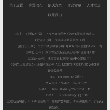
关于虎置
虎置动态
解决方案
作品赏鉴
人才理念
联系我们
地址：（上海总公司） 上海市闵行区申长路988弄虹桥万科T2
（无锡分公司） 无锡滨湖区震美路113号
（南京分公司） 南京市栖霞区紫东路1号紫东国际创意园E2栋137号
（深圳分公司） 深圳市宝安区西乡互联网产业基地A栋
（江西分公司） 江西吉安北京路行政中心东楼 510
©2017 上海虎置文化集团有限公司 ALL RIGHTS RESERVED
沪ICP备
19005298号
TEL：400-1010-863 网址：
WWW.SHANGHAIHUZHI.COM
E-MAIL：KINGJIANG@WXYIPAI.COM
E-MAIL：3530056006@QQ.COM
三维动画制作
、
FLASH动画制作
、
影视广告制作
、
3D效果图制作
、
产品动
画制作
、