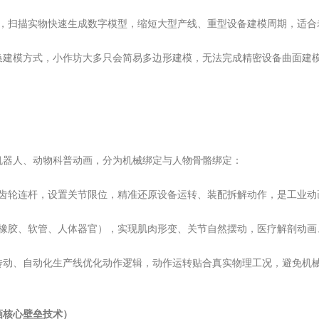
备，扫描实物快速生成数字模型，缩短大型产线、重型设备建模周期，适合
换建模方式，小作坊大多只会简易多边形建模，无法完成精密设备曲面建
机器人、动物科普动画，分为机械绑定与人物骨骼绑定：
、齿轮连杆，设置关节限位，精准还原设备运转、装配拆解动作，是工业动
（橡胶、软管、人体器官），实现肌肉形变、关节自然摆动，医疗解剖动画
传动、自动化生产线优化动作逻辑，动作运转贴合真实物理工况，避免机
核心壁垒技术）