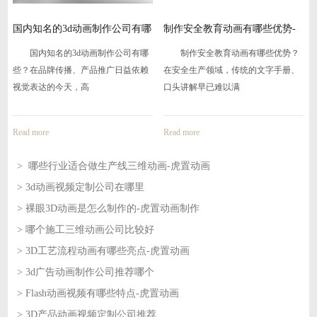
国内知名的3d动画制作公司有哪
制作安全教育动画有哪些优势-
些
虎
国内知名的3d动画制作公司有哪
制作安全教育动画有哪些优势？
些？在品牌传播、产品推广日益依赖
在安全生产领域，传统的文字手册、
视觉表达的今天，高
口头讲解早已难以满
Read more
Read more
> 哪些行业适合做生产线三维动画-虎置动画
> 3d动画视频定制公司在哪里
2026-08-07
> 裸眼3D动画是怎么制作的-虎置动画制作
2026-08-07
> 哪个施工三维动画公司比较好
2026-08-06
> 3D工艺流程动画有哪些亮点-虎置动画
2026-08-06
> 3d广告动画制作公司推荐哪个
2026-08-05
> Flash动画视频有哪些特点-虎置动画
2026-08-05
> 3D产品动画视频定制公司推荐
2026-08-04