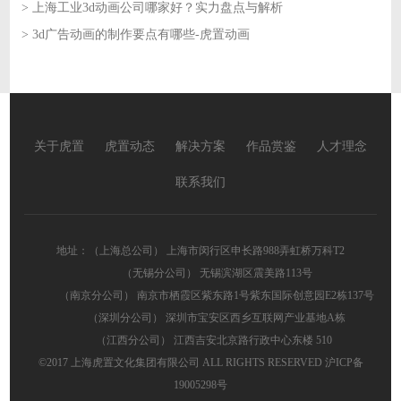
> 上海工业3d动画公司哪家好？实力盘点与解析
2026-06-01
> 3d广告动画的制作要点有哪些-虎置动画
2026-06-01
2026-05-29
关于虎置
虎置动态
解决方案
作品赏鉴
人才理念
联系我们
地址：（上海总公司） 上海市闵行区申长路988弄虹桥万科T2
（无锡分公司） 无锡滨湖区震美路113号
（南京分公司） 南京市栖霞区紫东路1号紫东国际创意园E2栋137号
（深圳分公司） 深圳市宝安区西乡互联网产业基地A栋
（江西分公司） 江西吉安北京路行政中心东楼 510
©2017 上海虎置文化集团有限公司 ALL RIGHTS RESERVED
沪ICP备
19005298号