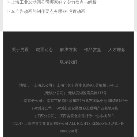
> 上海工业3d动画公司哪家好？实力盘点与解析
2026-06-01
> 3d广告动画的制作要点有哪些-虎置动画
2026-06-01
2026-05-29
关于虎置
虎置动态
解决方案
作品赏鉴
人才理念
联系我们
地址：（上海总公司） 上海市闵行区申长路988弄虹桥万科T2
（无锡分公司） 无锡滨湖区震美路113号
（南京分公司） 南京市栖霞区紫东路1号紫东国际创意园E2栋137号
（深圳分公司） 深圳市宝安区西乡互联网产业基地A栋
（江西分公司） 江西吉安北京路行政中心东楼 510
©2017 上海虎置文化集团有限公司 ALL RIGHTS RESERVED
沪ICP备
19005298号