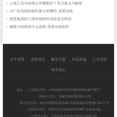
> 上海工业3d动画公司哪家好？实力盘点与解析
2026-06-01
> 3d广告动画的制作要点有哪些-虎置动画
2026-06-01
> 虎置集团的三维动画制作流程是怎样的
2026-05-29
> 裸眼3d动画有什么优势-虎置动画制作
2026-05-29
2026-05-28
关于虎置
虎置动态
解决方案
作品赏鉴
人才理念
联系我们
地址：（上海总公司） 上海市闵行区申长路988弄虹桥万科T2
（无锡分公司） 无锡滨湖区震美路113号
（南京分公司） 南京市栖霞区紫东路1号紫东国际创意园E2栋137号
（深圳分公司） 深圳市宝安区西乡互联网产业基地A栋
（江西分公司） 江西吉安北京路行政中心东楼 510