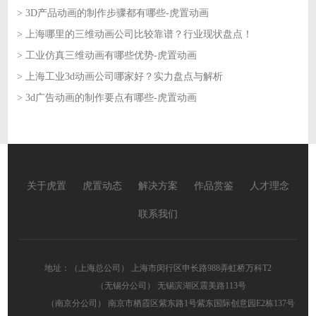
> 3D产品动画的制作步骤都有哪些-虎置动画
2026-06-03
> 上海哪里的三维动画公司比较靠谱？行业现状盘点！
2026-06-02
> 工业仿真三维动画有哪些优势-虎置动画
2026-06-02
> 上海工业3d动画公司哪家好？实力盘点与解析
2026-06-01
> 3d广告动画的制作要点有哪些-虎置动画
2026-06-01
2026-05-29
关于虎置
虎置动态
解决方案
作品赏鉴
人才理念
联系我们
地址：（上海总公司） 上海市闵行区申长路988弄虹桥万科T2
（无锡分公司） 无锡滨湖区震美路113号
（南京分公司） 南京市栖霞区紫东路1号紫东国际创意园E2栋137号