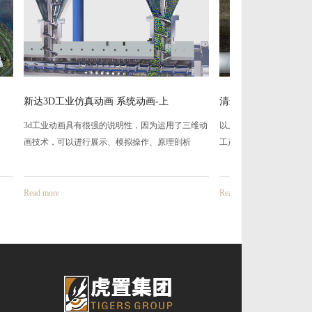
清远管业管道施工产品动画，3D动画
国粮粮食机械生
用了三维动
以上是上海虎置文化集团为清远管业制作的管道施
该项目为虎置文化
剖析
工产品3D动画。下水道，一个城市的智慧与
维动画宣传片。开
Read more
Read more