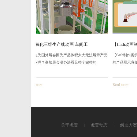
车间工
【flash动画制作】2d产品宣传演
黔龙御
积太大无法展示产品
【flash制作案例】上海虎置文化集团有限公司制作
见整个完整的
的产品展示宣传flash动画视觉效果强，可
Read more
Read mor
关于虎置
虎置动态
解决方